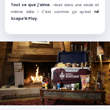
Tout ce que j'aime
… réuni dans une seule et
même idée ! C'est comme ça qu'est
né
Scape'N Play.