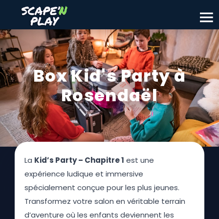
Box Kid's Party à
Rosendaël
La
Kid’s Party – Chapitre 1
est une
expérience ludique et immersive
spécialement conçue pour les plus jeunes.
Transformez votre salon en véritable terrain
d’aventure où les enfants deviennent les