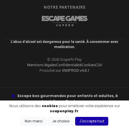
NOTRE PARTENAIRE
L'abus d'alcool est dangereux pour la santé. À consommer avec
modération.
© 2026 Scape’N Play
Mentions légales
Confidentialité
Cookies
CGV
Propulsé par
EMIPROD v4.8.1
Escape box gourmandes pour enfants et adultes, à
domicile sur Dunkerque.
Nous utilisons des
cookies
pour améliorer votre expérience sur
Énigmes, fun, goûter ou apéro à libérer. Retrait à Malo-les-Bains ou
scapenplay.fr
.
livraison.
Non merci
Je choisis
J'accepte tout
ZONES DE LIVRAISON & VILLES DESSERVIES