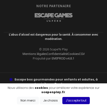
NOTRE PARTENAIRE
L'abus d'alcool est dangereux pour la santé. À consommer avec
modération.
© 2026 Scape’N Play
Mentions légales
Confidentialité
Cookies
CGV
Propulsé par
EMIPROD v4.8.1
Escape box gourmandes pour enfants et adultes, à
domicile sur Dunkerque.
Nous utilisons des
cookies
pour améliorer votre expérience sur
Énigmes, fun, goûter ou apéro à libérer. Retrait à Malo-les-Bains ou
scapenplay.fr
.
livraison.
Non merci
Je choisis
J'accepte tout
ZONES DE LIVRAISON & VILLES DESSERVIES