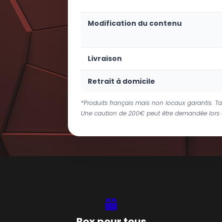
Modification du contenu
Livraison
Retrait à domicile
*Produits français mais non locaux garantis. Tar
Une caution de 200€ peut être demandée lors d
Box pour tous