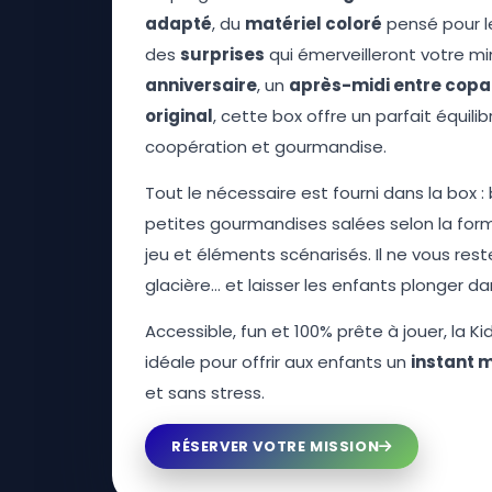
adapté
, du
matériel coloré
pensé pour le
des
surprises
qui émerveilleront votre mi
anniversaire
, un
après-midi entre copa
original
, cette box offre un parfait équilibr
coopération et gourmandise.
Tout le nécessaire est fourni dans la box 
petites gourmandises salées selon la form
jeu et éléments scénarisés. Il ne vous reste
glacière… et laisser les enfants plonger dan
Accessible, fun et 100% prête à jouer, la Kid
idéale pour offrir aux enfants un
instant 
et sans stress.
RÉSERVER VOTRE MISSION