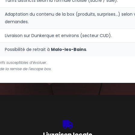
Tarifs distincts selon la formule choisie (sucré / salé).
Adaptation du contenu de la box (produits, surprises…) selon 
demandes.
Livraison sur Dunkerque et environs (secteur CUD).
Possibilité de retrait à
Malo-les-Bains
.
ifs susceptibles d’évoluer.
e la remise de l'escape box.
Livraison locale