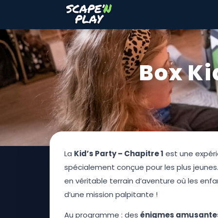
Box Ki
La
Kid’s Party – Chapitre 1
est une expéri
spécialement conçue pour les plus jeunes
en véritable terrain d’aventure où les enf
d’une mission palpitante !
Au programme : des
énigmes amusante