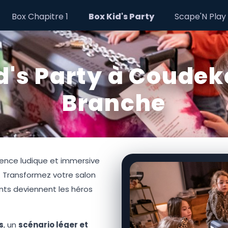
Box Chapitre 1
Box Kid's Party
Scape'N Play
d's Party à Coude
Branche
ence ludique et immersive
. Transformez votre salon
ants deviennent les héros
s
, un
scénario léger et