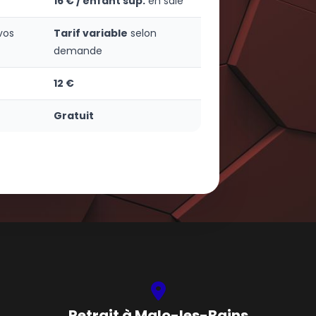
16 € / enfant sup.
en salé
vos
Tarif variable
selon
demande
12 €
Gratuit
Retrait à Malo-les-Bains