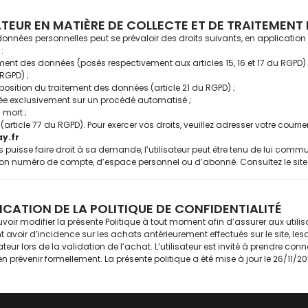
LISATEUR EN MATIÈRE DE COLLECTE ET DE TRAITEMEN
 données personnelles peut se prévaloir des droits suivants, en applicatio
:
cement des données (posés respectivement aux articles 15, 16 et 17 du RGPD) 
 RGPD) ;
’opposition du traitement des données (article 21 du RGPD) ;
ndée exclusivement sur un procédé automatisé ;
 mort ;
(article 77 du RGPD). Pour exercer vos droits, veuillez adresser votre courrie
y.fr
puisse faire droit à sa demande, l’utilisateur peut être tenu de lui commu
 numéro de compte, d’espace personnel ou d’abonné. Consultez le site cni
ICATION DE LA POLITIQUE DE CONFIDENTIALITÉ
uvoir modifier la présente Politique à tout moment afin d’assurer aux utilis
 avoir d’incidence sur les achats antérieurement effectués sur le site, les
teur lors de la validation de l’achat. L’utilisateur est invité à prendre con
’en prévenir formellement. La présente politique a été mise à jour le 26/11/20