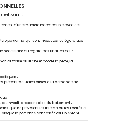
SONNELLES
nel sont :
térieurement d'une manière incompatible avec ces
ctère personnel qui sont inexactes, eu égard aux
e nécessaire au regard des finalités pour
 autorisé ou illicite et contre la perte, la
écifiques ;
ures précontractuelles prises à la demande de
que ;
t est investi le responsable du traitement ;
ins que ne prévalent les intérêts ou les libertés et
lorsque la personne concernée est un enfant.