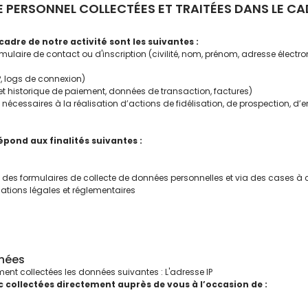
E PERSONNEL COLLECTÉES ET TRAITÉES DANS LE CAD
adre de notre activité sont les suivantes :
ormulaire de contact ou d'inscription (civilité, nom, prénom, adresse élect
, logs de connexion)
t historique de paiement, données de transaction, factures)
essaires à la réalisation d’actions de fidélisation, de prospection, d’en
épond aux finalités suivantes :
 des formulaires de collecte de données personnelles et via des cases à
gations légales et réglementaires
nnées
ment collectées les données suivantes : L'adresse IP
collectées directement auprès de vous à l’occasion de :