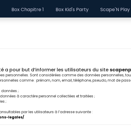
Box Chapitre 1
Box Kid's Party
Scape'N Play
é a pour but d’informer les utilisateurs du site
scapenp
ées personnelles. Sont considérées comme des données personnelles, toute
ons personnelles comme : prénom, nom, email, téléphone, pseudo, mot de passe,
s données ;
onnées à caractère personnel collectées et traitées ;
es ;
nsultables par les utilisateurs à l’adresse suivante :
ons-legales/