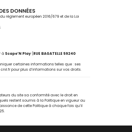
T DES DONNÉES
n du règlement européen 2016/679 et de la Loi
;
r à
Scape’N Play
(
RUE BAGATELLE 59240
niquer certaines informations telles que : ses
l.fr pour plus d’informations sur vos droits.
ateurs du site sa conformité avec le droit en
quels restent soumis à la Politique en vigueur au
naissance de cette Politique à chaque fois qu’il
25.