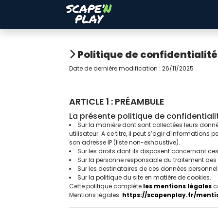
Politique de confidentialité
Date de dernière modification : 26/11/2025
ARTICLE 1 : PRÉAMBULE
La présente politique de confidentialit
Sur la manière dont sont collectées leurs donn
utilisateur. A ce titre, il peut s’agir d'informati
son adresse IP (liste non-exhaustive).
Sur les droits dont ils disposent concernant ce
Sur la personne responsable du traitement des d
Sur les destinataires de ces données personnell
Sur la politique du site en matière de cookies.
Cette politique complète
les mentions légales
co
Mentions légales:
https://scapenplay.fr/menti