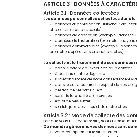
ARTICLE 3 : DONNÉES À CARACTÈR
Article 3.1 : Données collectées
Les données personnelles collectées dans le c
données d’identification utilisateur via le f
photos, siret, raison sociale)
données de connexion (exemple : adresse IP
données de facturation (exemple : moyens e
données commerciales (exemple : données néc
promotion, opérations promotionnelles)
La collecte et le traitement de ces données r
dans le cadre de l’exécution d’un contrat
à des fins d’intérêt légitime
sur le fondement de votre consentement via
dans le but d’assurer le respect de nos obli
gestion de l’espace client
suivi de la qualité des services
envoi de newsletter
statistiques de visites et de recherches.
Article 3.2 : Mode de collecte des do
Lorsque vous utilisez notre site, sont automatique
De manière générale, vos données sont donc 
votre inscription sur le site internet