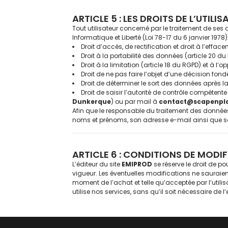
ARTICLE 5 : LES DROITS DE L’UTI
Tout utilisateur concerné par le traitement de ses
Informatique et Liberté (Loi 78-17 du 6 janvier 1978) 
Droit d’accès, de rectification et droit à l’effa
Droit à la portabilité des données (article 20 du
Droit à la limitation (article 18 du RGPD) et à l
Droit de ne pas faire l’objet d’une décision fo
Droit de déterminer le sort des données après la
Droit de saisir l’autorité de contrôle compétente 
Dunkerque
) ou par mail à
contact@scapenpla
Afin que le responsable du traitement des données 
noms et prénoms, son adresse e-mail ainsi que son
ARTICLE 6 : CONDITIONS DE MODIF
L’éditeur du site
EMIPROD
se réserve le droit de po
vigueur. Les éventuelles modifications ne sauraient
moment de l’achat et telle qu’acceptée par l’utilisa
utilise nos services, sans qu’il soit nécessaire de l