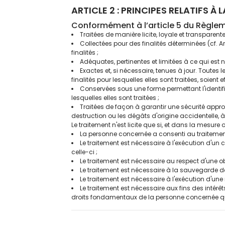
ARTICLE 2 : PRINCIPES RELATIFS 
Conformément à l’article 5 du Règlem
Traitées de manière licite, loyale et transparen
Collectées pour des finalités déterminées (cf. Ar
finalités ;
Adéquates, pertinentes et limitées à ce qui est n
Exactes et, si nécessaire, tenues à jour. Toute
finalités pour lesquelles elles sont traitées, soient 
Conservées sous une forme permettant l'identi
lesquelles elles sont traitées ;
Traitées de façon à garantir une sécurité appropr
destruction ou les dégâts d'origine accidentelle,
Le traitement n'est licite que si, et dans la mesur
La personne concernée a consenti au traitement
Le traitement est nécessaire à l'exécution d'un
celle-ci ;
Le traitement est nécessaire au respect d'une o
Le traitement est nécessaire à la sauvegarde d
Le traitement est nécessaire à l'exécution d'une 
Le traitement est nécessaire aux fins des intérêt
droits fondamentaux de la personne concernée qu