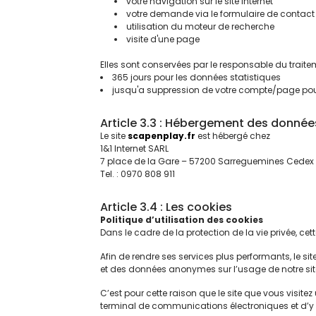
votre navigation sur le site internet
votre demande via le formulaire de contact
utilisation du moteur de recherche
visite d'une page
Elles sont conservées par le responsable du trait
365 jours pour les données statistiques
jusqu'a suppression de votre compte/page pou
Article 3.3 : Hébergement des donnée
Le site
scapenplay.fr
est hébergé chez
1&1 Internet SARL
7 place de la Gare – 57200 Sarreguemines Cedex
Tel. : 0970 808 911
Article 3.4 : Les cookies
Politique d’utilisation des cookies
Dans le cadre de la protection de la vie privée, ce
Afin de rendre ses services plus performants, le si
et des données anonymes sur l’usage de notre site w
C’est pour cette raison que le site que vous visite
terminal de communications électroniques et d’y i