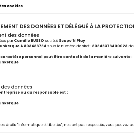
 des cookies
ITEMENT DES DONNÉES ET DÉLÉGUÉ À LA PROTECTI
ement des données
tées par
Camille RUSSO
société
Scape’N Play
unkerque A 803483734
sous le numéro de siret :
80348373400023
don
caractère personnel peut être contacté de la manière suivante :
Dunkerque
on des données
entreprise ou du responsable est :
Dunkerque
os droits “Informatique et Libertés”, ne sont pas respectés, vous pouvez ad