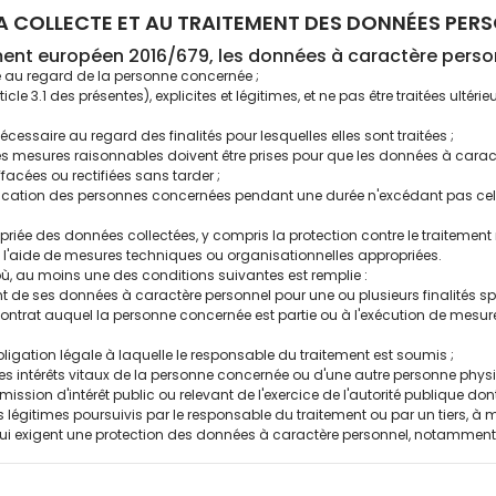
À LA COLLECTE ET AU TRAITEMENT DES DONNÉES PER
ent européen 2016/679, les données à caractère person
te au regard de la personne concernée ;
ticle 3.1 des présentes), explicites et légitimes, et ne pas être traitées ul
écessaire au regard des finalités pour lesquelles elles sont traitées ;
s les mesures raisonnables doivent être prises pour que les données à cara
effacées ou rectifiées sans tarder ;
fication des personnes concernées pendant une durée n'excédant pas cell
iée des données collectées, y compris la protection contre le traitement non
 à l'aide de mesures techniques ou organisationnelles appropriées.
e où, au moins une des conditions suivantes est remplie :
 de ses données à caractère personnel pour une ou plusieurs finalités sp
 contrat auquel la personne concernée est partie ou à l'exécution de mes
bligation légale à laquelle le responsable du traitement est soumis ;
es intérêts vitaux de la personne concernée ou d'une autre personne physi
mission d'intérêt public ou relevant de l'exercice de l'autorité publique don
s légitimes poursuivis par le responsable du traitement ou par un tiers, à mo
i exigent une protection des données à caractère personnel, notamment 