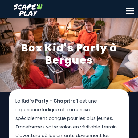
Box Kid's Party à
Bergues
La
Kid’s Party – Chapitre 1
est une
expérience ludique et immersive
spécialement conçue pour les plus jeunes.
Transformez votre salon en véritable terrain
d’aventure où les enfants deviennent les