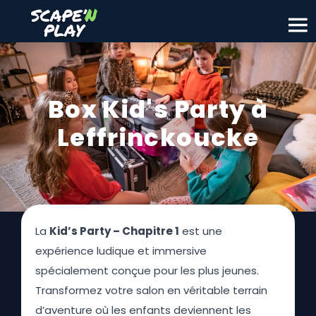
Box Kid's Party à
Leffrinckoucke
La
Kid’s Party – Chapitre 1
est une
expérience ludique et immersive
spécialement conçue pour les plus jeunes.
Transformez votre salon en véritable terrain
d’aventure où les enfants deviennent les