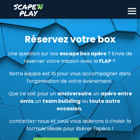
Réservez votre box
Une question sur nos
escape box apéro
? Envie de
réserver votre mission avec le
FLAP
?
Notre équipe est là pour vous accompagner dans
l'organisation de votre événement.
Que ce soit pour un
anniversaire
, un
apéro entre
amis
,
un
team building
ou
toute autre
occasion
,
contactez-nous et nous vous aiderons à choisir la
formule idéale pour libérer l'apéro !