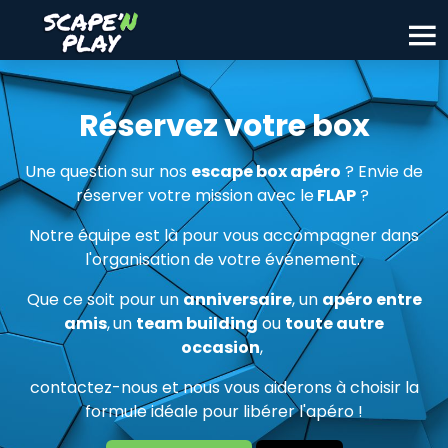
Réservez votre box
Une question sur nos
escape box apéro
? Envie de
réserver votre mission avec le
FLAP
?
Notre équipe est là pour vous accompagner dans
l'organisation de votre événement.
Que ce soit pour un
anniversaire
, un
apéro entre
amis
,
un
team building
ou
toute autre
occasion
,
contactez-nous et nous vous aiderons à choisir la
formule idéale pour libérer l'apéro !