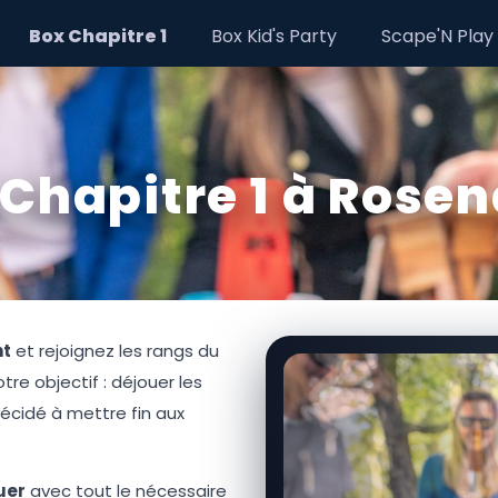
Box Chapitre 1
Box Kid's Party
Scape'N Play
Chapitre 1 à Rose
nt
et rejoignez les rangs du
otre objectif : déjouer les
décidé à mettre fin aux
uer
avec tout le nécessaire