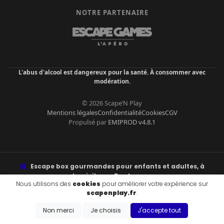
NOTRE PARTENAIRE
L'abus d'alcool est dangereux pour la santé. À consommer avec
modération.
© 2026 Scape’N Play
Mentions légales
Confidentialité
Cookies
CGV
Propulsé par
EMIPROD v4.8.1
Escape box gourmandes pour enfants et adultes, à
domicile sur Dunkerque.
Nous utilisons des
cookies
pour améliorer votre expérience sur
Énigmes, fun, goûter ou apéro à libérer. Retrait à Malo-les-Bains ou
scapenplay.fr
.
livraison.
Non merci
Je choisis
J'accepte tout
ZONES DE LIVRAISON & VILLES DESSERVIES