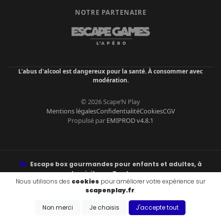
NOTRE PARTENAIRE
L'abus d'alcool est dangereux pour la santé. À consommer avec
modération.
© 2026 Scape’N Play
Mentions légales
Confidentialité
Cookies
CGV
Propulsé par
EMIPROD v4.8.1
Escape box gourmandes pour enfants et adultes, à
domicile sur Dunkerque.
Nous utilisons des
cookies
pour améliorer votre expérience sur
Énigmes, fun, goûter ou apéro à libérer. Retrait à Malo-les-Bains ou
scapenplay.fr
.
livraison.
Non merci
Je choisis
J'accepte tout
ZONES DE LIVRAISON & VILLES DESSERVIES