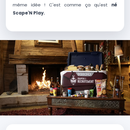
même idée ! C'est comme ça qu'est
né
Scape'N Play.