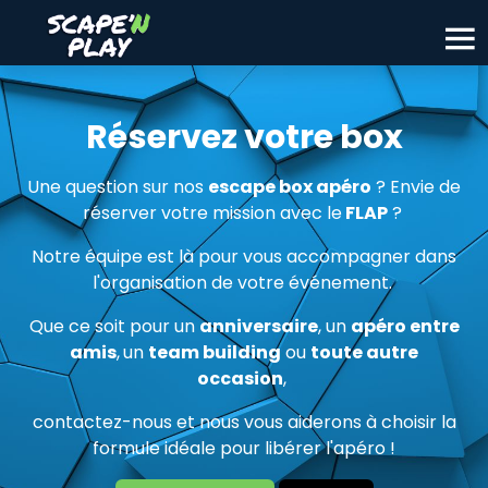
Réservez votre box
Une question sur nos
escape box apéro
? Envie de
réserver votre mission avec le
FLAP
?
Notre équipe est là pour vous accompagner dans
l'organisation de votre événement.
Que ce soit pour un
anniversaire
, un
apéro entre
amis
,
un
team building
ou
toute autre
occasion
,
contactez-nous et nous vous aiderons à choisir la
formule idéale pour libérer l'apéro !