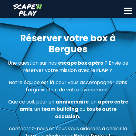
Réserver votre box à
Bergues
Une question sur nos
escape box apéro
? Envie de
réserver votre mission avec le
FLAP
?
Notre équipe est là pour vous accompagner dans
l'organisation de votre événement.
Que ce soit pour un
anniversaire
, un
apéro entre
amis
,
un
team building
ou
toute autre
occasion
,
contactez-nous et nous vous aiderons à choisir la
formule idéale pour libérer l'apéro !